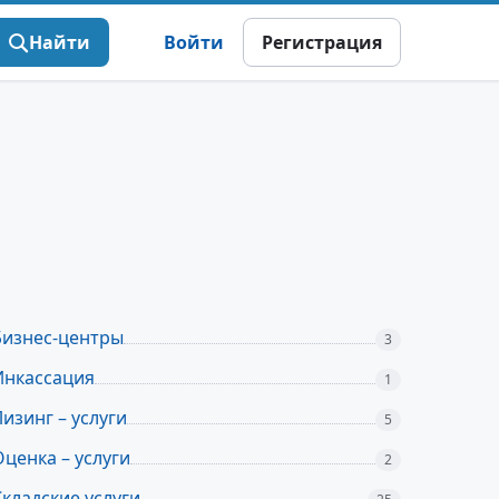
Найти
Войти
Регистрация
Бизнес-центры
3
Инкассация
1
Лизинг – услуги
5
Оценка – услуги
2
Складские услуги